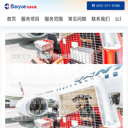
☎ 400-011-9188
首页
服务项目
服务范围
常见问题
联系我们
公司
宠爱无忧，全球宠物托运服务
国际宠物托运
宠物搬家不应成为您和它的负担。
我们的专业宠物托运服务，保障您的爱宠从门到门，跨
越国界和大陆，顺畅、安全且合规地抵达目的地。
作为IPATA会员和国际专业宠物运输公司，我们专注于宠
物出国及回国托运，提供一站式全方位服务。